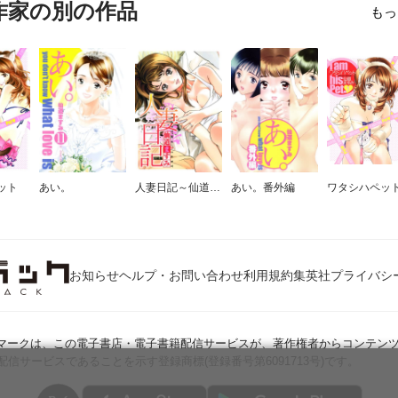
作家の別の作品
もっ
ット
あい。
人妻日記～仙道ますみ短編集～
あい。番外編
お知らせ
ヘルプ・お問い合わせ
利用規約
集英社プライバシ
Jマークは、この電子書店・電子書籍配信サービスが、著作権者からコンテン
配信サービスであることを示す登録商標(登録番号第6091713号)です。