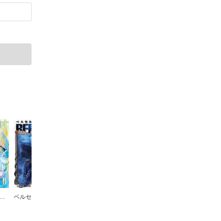
どめ!!ミルキーウェイ
ベルセルク
バツハレ
カモのネギには毒がある 加茂教授の人間経済学講義
バーテンダー