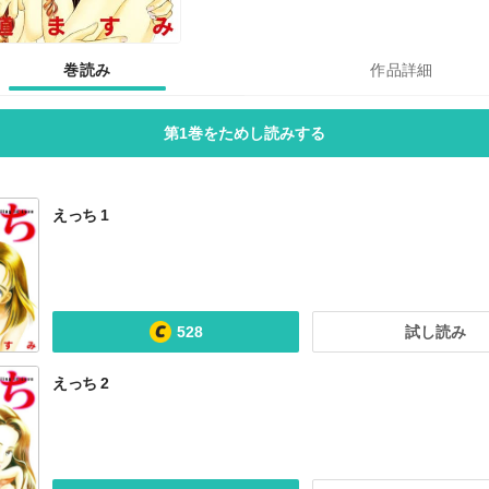
巻読み
作品詳細
第1巻をためし読みする
えっち 1
528
試し読み
えっち 2