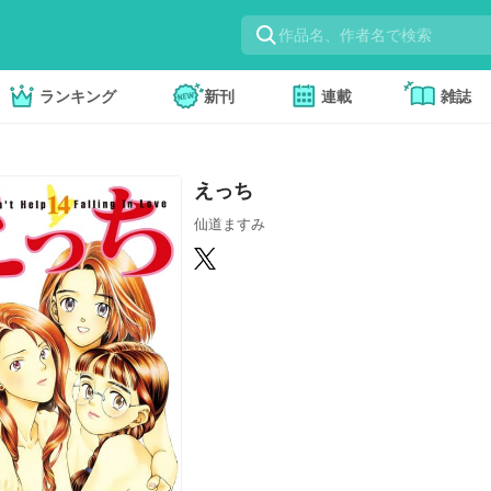
ランキング
新刊
連載
雑誌
えっち
仙道ますみ