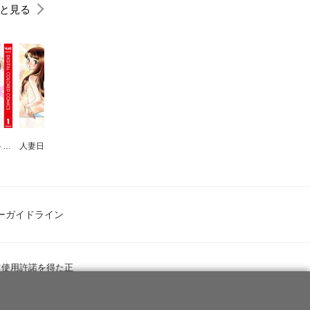
と見る
ワタシハペット カラー版
人妻日記 特別編 カラー版
純愛契約～月100万で飼われた妻～
NICU 命のものがたり
レンタルックス
ーガイドライン
ツ使用許諾を得た正