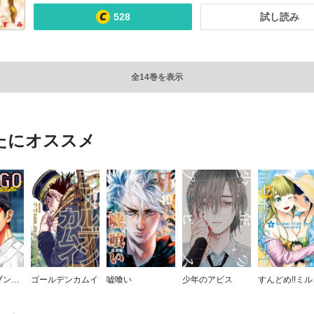
528
試し読み
全14巻を表示
たにオススメ
BUNGO―ブンゴ―
ゴールデンカムイ
嘘喰い
少年のアビス
すん