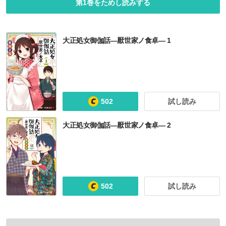
第1巻をためし読みする
大正処女御伽話―厭世家ノ食卓― 1
502
試し読み
大正処女御伽話―厭世家ノ食卓― 2
502
試し読み