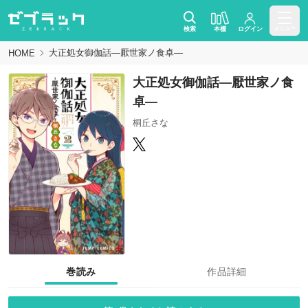
検索
本棚
ログイン
メニュー
大正処女御伽話―厭世家ノ食卓―
HOME
大正処女御伽話―厭世家ノ食
卓―
桐丘さな
巻読み
作品詳細