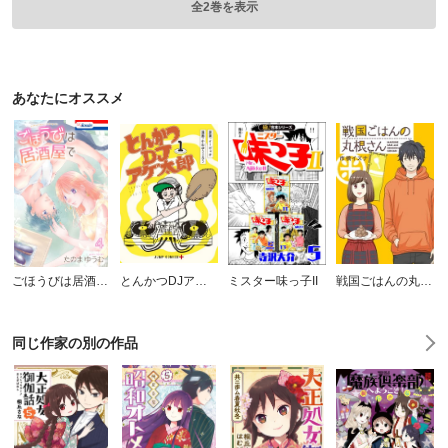
全2巻を表示
あなたにオススメ
ごほうびは居酒屋で
とんかつDJアゲ太郎
ミスター味っ子II
戦国ごはんの丸根さん
同じ作家の別の作品