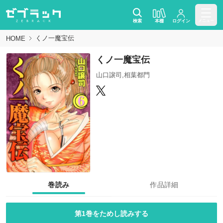
検索
本棚
ログイン
メニュー
くノ一魔宝伝
HOME
くノ一魔宝伝
山口譲司,相葉都門
巻読み
作品詳細
第1巻をためし読みする