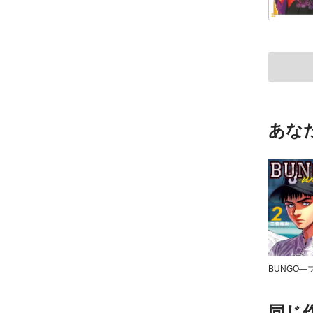
あな
同じ