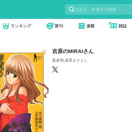
ランキング
新刊
連載
雑誌
吉原のMIRAIさん
真倉翔,真里まさとし