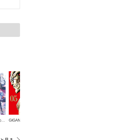
王立魔法学園の最下生～貧困街上がりの最強魔法師、貴族だらけの学園で無双する～
GIGANTIS―ジャイガンティス―
久保さんは僕を許さない
バトゥーキ
エロスの種子
と見る