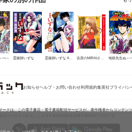
～べ～
霊媒師いずな
霊媒師いずな Ascension
吉原のMIRAIさん カラー版
お知らせ
ヘルプ・お問い合わせ
利用規約
集英社プライバシ
Jマークは、この電子書店・電子書籍配信サービスが、著作権者からコンテン
配信サービスであることを示す登録商標(登録番号第6091713号)です。