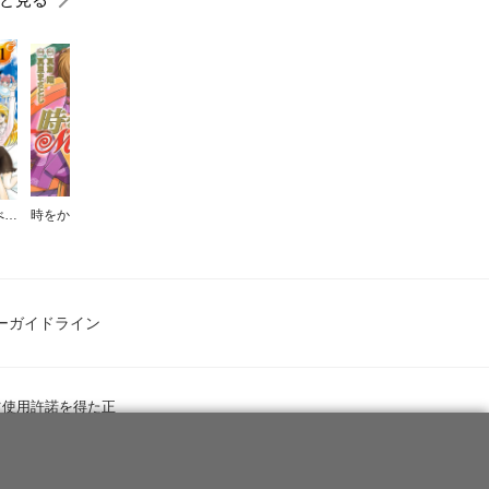
地獄先生ぬ～べ～NEO
時をかけるMIRAIさん～吉原のMIRAIさん「特別編」～
地獄先生ぬ～べ～S
異世界大富豪勇者様！～倒した敵が金塊になったのでカネの力で無双します～
地獄先生ぬ～べ～ 一夜だけの復活
ーガイドライン
ツ使用許諾を得た正