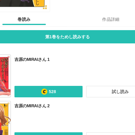
巻読み
作品詳細
第1巻をためし読みする
吉原のMIRAIさん 1
528
試し読み
吉原のMIRAIさん 2