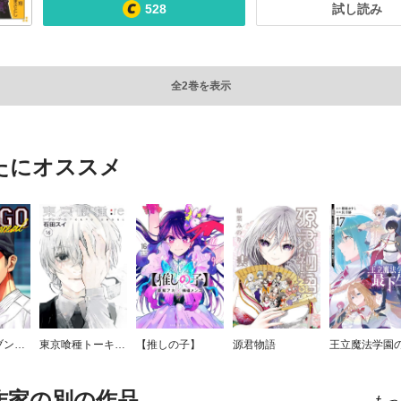
528
試し読み
全2巻を表示
たにオススメ
BUNGO―ブンゴ―
東京喰種トーキョーグール:re
【推しの子】
源君物語
作家の別の作品
もっ