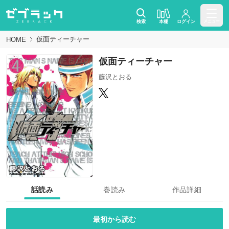
検索
本棚
ログイン
メニュー
仮面ティーチャー
HOME
仮面ティーチャー
藤沢とおる
話読み
巻読み
作品詳細
最初から読む