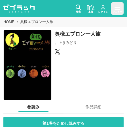
検索
本棚
ログイン
メニュー
奥様エプロン一人旅
HOME
奥様エプロン一人旅
井上きみどり
巻読み
作品詳細
第1巻をためし読みする