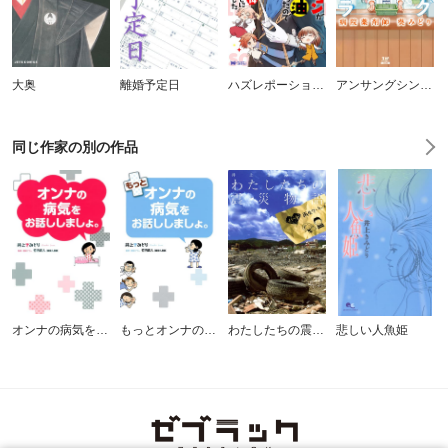
大奥
離婚予定日
ハズレポーションが醤油だったので料理することにしました（コミック）
アンサングシンデレラ 病院薬剤師 葵みどり
同じ作家の別の作品
オンナの病気をお話ししましょ。
もっとオンナの病気をお話ししましょ。
わたしたちの震災物語～ハート再生ワーカーズ～
悲しい人魚姫