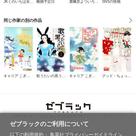
JKくのいちは全てを捧げたい
離婚予定日
鹿楓堂よついろ日和
SNSの怪物
同じ作家の別の作品
キャリア こぎつね きんのまち
歌うたいの黒うさぎ
キャリア こぎつね きんのもり
グッド・ちょっと・パーフェクト
お知らせ
ヘルプ・お問い合わせ
利用規約
集英社プライバシーガイドライン
ゼブラックのご利用について
ABJマークは、この電子書店・電子書籍配信サービスが、著作権者からコン
以下の利用規約・ 集英社プライバシーガイドライン