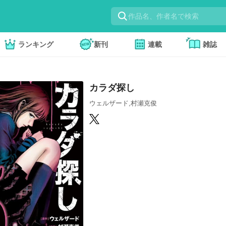
ランキング
新刊
連載
雑誌
カラダ探し
ウェルザード,村瀬克俊