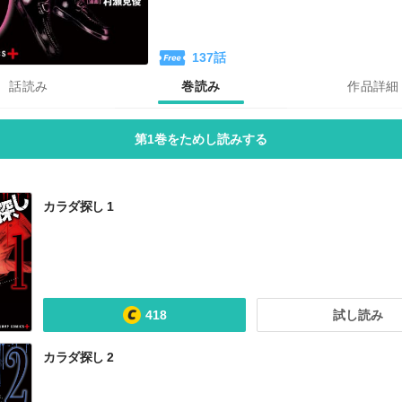
137
話
話読み
巻読み
作品詳細
第1巻をためし読みする
カラダ探し 1
418
試し読み
カラダ探し 2