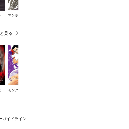
ン
マンホール 新装版
殺処分アイドル！
救い給え、殺り給え
#DRCL midnight children
と見る
抜け出せない交差点
モングレル
DOIS SOL
K.O.SEN
【ノベル】カラダ探し 前夜
ーガイドライン