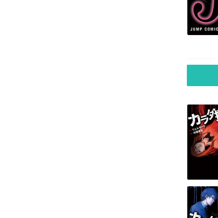
殺処分アイドル！
救い給え、殺り給え
#DRCL midnight children