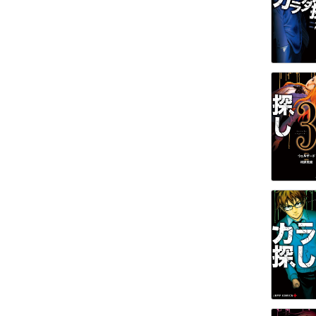
DOIS SOL
K.O.SEN
【ノベル】カラダ探し 前夜