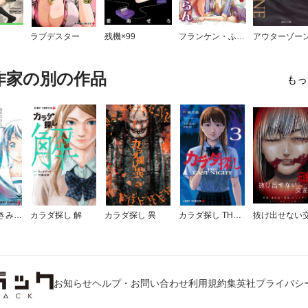
ラブデスター
残機×99
フランケン・ふらん
アウターゾー
作家の別の作品
もっ
命を分けたきみと、人生最後の夢をみる
カラダ探し 解
カラダ探し 異
カラダ探し THE LAST NIGHT
お知らせ
ヘルプ・お問い合わせ
利用規約
集英社プライバシ