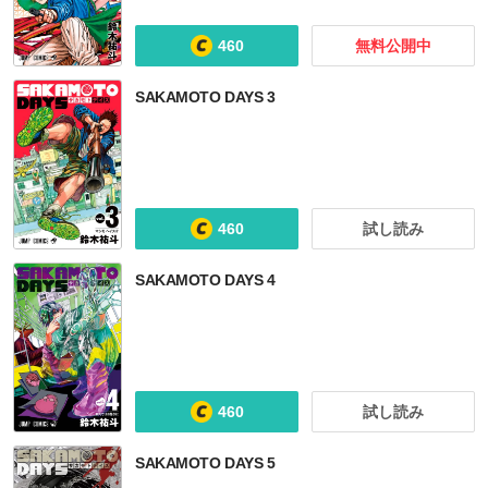
460
無料公開中
BLACK TORCH
北斗の拳
魔都精兵のスレイブ
地獄楽
SAKAMOTO DAYS 3
460
試し読み
SAKAMOTO DAYS 4
460
試し読み
SAKAMOTO DAYS 5