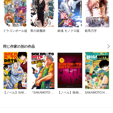
ドラゴンボール超
青の祓魔師
銀魂 モノクロ版
範馬刃牙
同じ作家の別の作品
【ノベル】SAKAMOTO DAYS
『SAKAMOTO DAYS』公式ファンブック
【ノベル】映画ノベライズ SAKAMOTO DAYS
SAKAMOTO HOLIDAYS