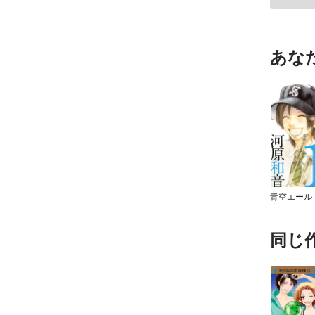
あな
青空エール
同じ