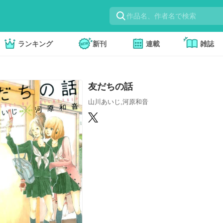
ランキング
新刊
連載
雑誌
友だちの話
山川あいじ,河原和音