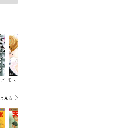
ング
思い、思われ、ふり、ふられ
ストロボ・エッジ
日々蝶々
センセイ君主
と見る