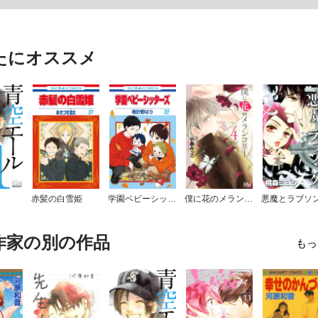
たにオススメ
赤髪の白雪姫
学園ベビーシッターズ
僕に花のメランコリー
悪魔とラブソ
作家の別の作品
もっ