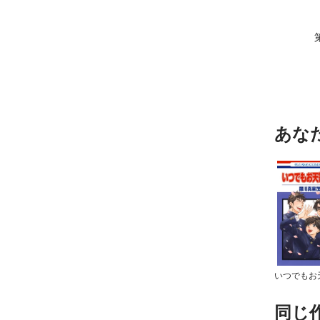
あな
同じ