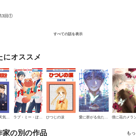
第3回①
すべての話を表示
たにオススメ
いつでもお天気気分
ラブ・ミー・ぽんぽこ！
ひつじの涙
愛に群がる虫たちは
作家の別の作品
もっ