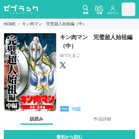
検索
本棚
ログイン
メニュー
キン肉マン 完璧超人始祖編（中）
HOME
キン肉マン 完璧超人始祖編
（中）
ゆでたまご
78
話
話読み
作品詳細
最初から読む