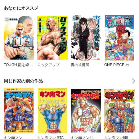
あなたにオススメ
TOUGH 龍を継ぐ男
ロックアップ
青の祓魔師
ONE PIECE カラー版
同じ作家の別の作品
キン肉マン
キン肉マン STARTER BOOK
キン肉マンII世
キン肉マンII世 究極の超人タッグ編