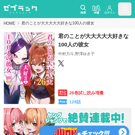
検索
本棚
ログイン
メニュー
君のことが大大大大大好きな100人の彼女
HOME
君のことが大大大大大好きな
100人の彼女
中村力斗,野澤ゆき子
26巻試し読み増量
129
話