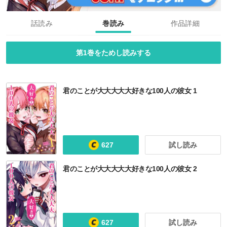
話読み
巻読み
作品詳細
第1巻をためし読みする
君のことが大大大大大好きな100人の彼女 1
627
試し読み
君のことが大大大大大好きな100人の彼女 2
心の声が漏れやすいメイドさん
源君物語
ちさ×ポン
僕の生徒はオトナギャル【電子特別版】
627
試し読み