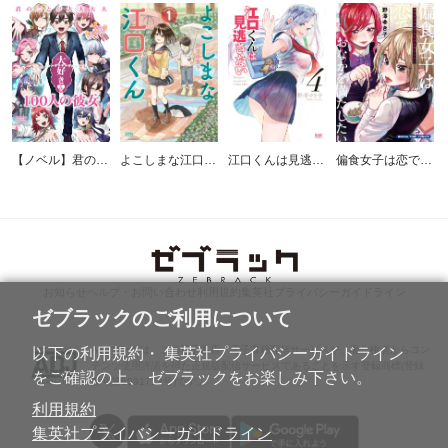
【ノベル】君のことが大大大大大好きな100人の彼女 番外恋物語 ～シークレットラブストーリー～
よこしまな江口くん
江口くんは見逃さない
偏食女子は恋でおなかを満たしたい
お知らせ
ヘルプ・お問い合わせ
利用規約
集英社プライバシーガイドライン
ゼブラックのご利用について
ABJマークは、この電子書店・電子書籍配信サービスが、著作権者からコン
以下の利用規約・ 集英社プライバシーガイドライン
テンツ使用許諾を得た正規版配信サービスであることを示す登録商標(登録
をご確認の上、 ゼブラックをお楽しみ下さい。
番号第6091713号)です。
利用規約
集英社プライバシーガイドライン