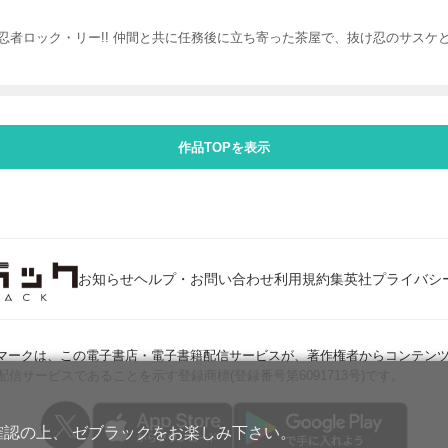
者ロック・リー!! 仲間と共に任務後に立ち寄った茶屋で、抜け忍のサスケと
作品TOPを表示
お知らせ
ヘルプ・お問い合わせ
利用規約
集英社プライバシ
Jマークは、この電子書店・電子書籍配信サービスが、著作権者からコンテン
配信サービスであることを示す登録商標(登録番号第6091713号)です。
確認の上、 ゼブラックをお楽しみ下さい。