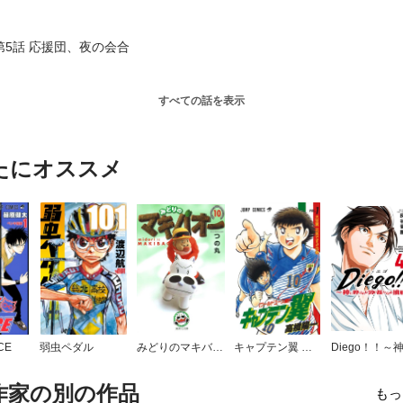
第5話 応援団、夜の会合
すべての話を表示
たにオススメ
CE
弱虫ペダル
みどりのマキバオー
キャプテン翼 ワールドユース編
作家の別の作品
もっ