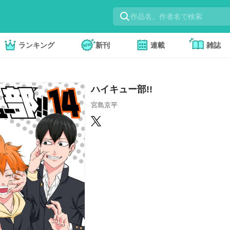
ランキング
新刊
連載
雑誌
ハイキュー部!!
宮島京平