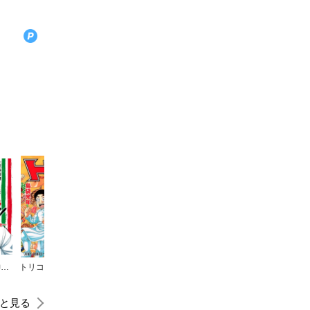
Diego！！～神と呼ばれた男の新たなる挑戦～
トリコ モノクロ版
新テニスの王子様
キャプテン翼
プレイボール2
と見る