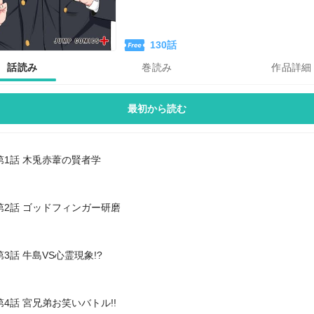
130
話
話読み
巻読み
作品詳細
最初から読む
第1話 木兎赤葦の賢者学
第2話 ゴッドフィンガー研磨
第3話 牛島VS心霊現象!?
第4話 宮兄弟お笑いバトル!!