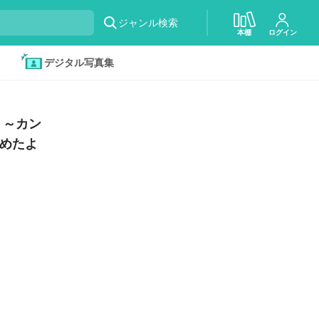
ジャンル検索
本棚
ログイン
デジタル写真集
 ～カン
めたよ