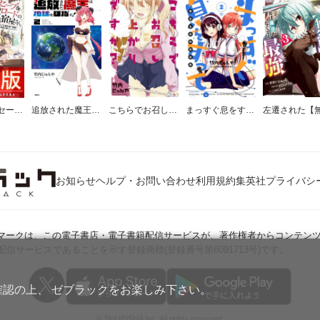
【ノベル】セーブ＆ロードのできる宿屋さん 〜カンスト転生者が宿屋で新人育成を始めたようです〜（ノベル）
追放された魔王は地球を目指す！
こちらでお召し上がりですか？
まっすぐ息をすって。〜朝霞北高校放送部〜
お知らせ
ヘルプ・お問い合わせ
利用規約
集英社プライバシ
Jマークは、この電子書店・電子書籍配信サービスが、著作権者からコンテン
配信サービスであることを示す登録商標(登録番号第6091713号)です。
確認の上、 ゼブラックをお楽しみ下さい。
© SHUEISHA Inc. All rights reserved.