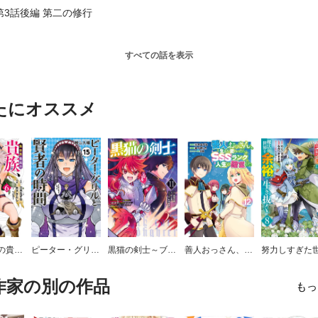
第3話後編 第二の修行
すべての話を表示
たにオススメ
異世界最高の貴族、ハーレムを増やすほど強くなる
ピーター・グリルと賢者の時間
黒猫の剣士～ブラックなパーティを辞めたらS級冒険者にスカウトされました。今さら「戻ってきて」と言われても「もう遅い」です～
善人おっさん、生まれ変わったらSSSランク人生が確定した
作家の別の作品
もっ