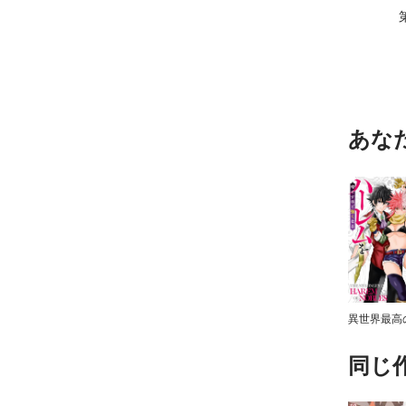
あな
同じ