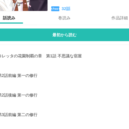
32
話
話読み
巻読み
作品詳細
最初から読む
ロレッタの花園制覇の章 第1話 不思議な宿屋
第2話前編 第一の修行
第2話後編 第一の修行
第3話前編 第二の修行