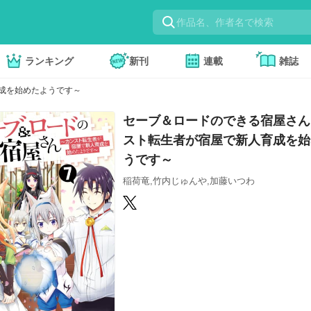
ランキング
新刊
連載
雑誌
成を始めたようです～
セーブ＆ロードのできる宿屋さん
スト転生者が宿屋で新人育成を始
うです～
稲荷竜,竹内じゅんや,加藤いつわ