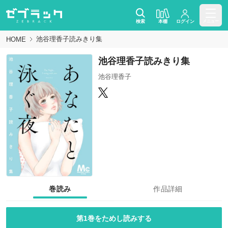
検索
本棚
ログイン
メニュー
池谷理香子読みきり集
HOME
池谷理香子読みきり集
池谷理香子
巻読み
作品詳細
第1巻をためし読みする