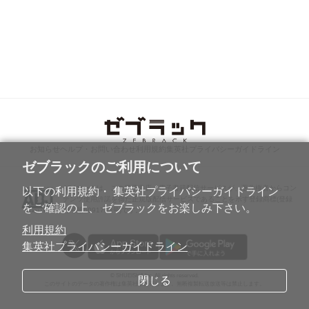
お知らせ
ヘルプ・お問い合わせ
利用規約
集英社プライバシーガイドライン
ゼブラックのご利用について
ABJマークは、この電子書店・電子書籍配信サービスが、著作権者からコン
以下の利用規約・ 集英社プライバシーガイドライン
テンツ使用許諾を得た正規版配信サービスであることを示す登録商標(登録
をご確認の上、 ゼブラックをお楽しみ下さい。
番号第6091713号)です。
利用規約
集英社プライバシーガイドライン
© SHUEISHA Inc. All rights reserved.
閉じる
このサイトのデータの著作権は集英社が保有します。無断複製転送放送等は禁止します。