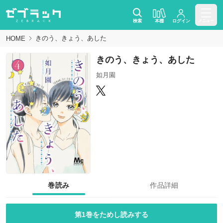
検索
本棚
ログイン
メニュー
きのう、きょう、あした
HOME
きのう、きょう、あした
如月園
巻読み
作品詳細
第1巻をためし読みする