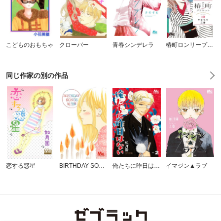
こどものおもちゃ
クローバー
青春シンデレラ
椿町ロンリープラネット
同じ作家の別の作品
恋する惑星
BIRTHDAY SONGS
俺たちに昨日はない
イマジン▲ラブ