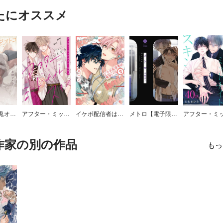
たにオススメ
【新装版】兎オトコ虎オトコ
アフター・ミッドナイト・スキン
イケボ配信者は俺狙い!?
メトロ【電子限定描き下ろし付き】
作家の別の作品
もっ