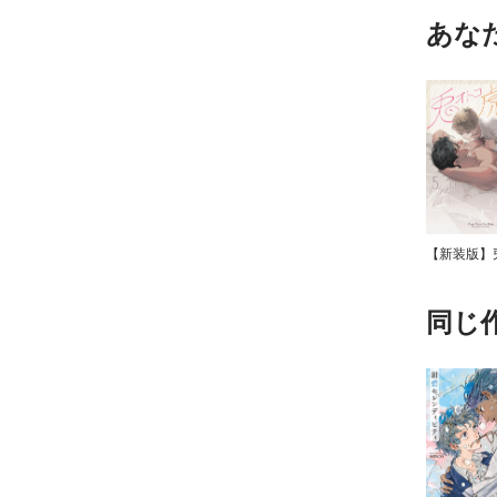
あな
同じ