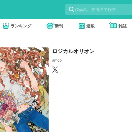
ランキング
新刊
連載
雑誌
ロジカルオリオン
amco