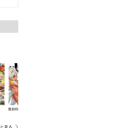
魔都精兵のスレイブ
新テニスの王子様
火ノ丸相撲
HUNTER×HUNTER カラ
と見る