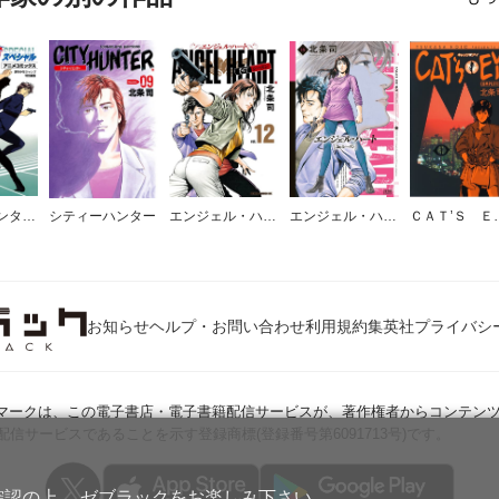
シティーハンター アニメコミックス ～グッド・バイ・マイ・スイート・ハート～
シティーハンター
エンジェル・ハート 1stシーズン
エンジェル・ハート 2ndシーズン
ＣＡＴ
お知らせ
ヘルプ・お問い合わせ
利用規約
集英社プライバシ
Jマークは、この電子書店・電子書籍配信サービスが、著作権者からコンテン
配信サービスであることを示す登録商標(登録番号第6091713号)です。
確認の上、 ゼブラックをお楽しみ下さい。