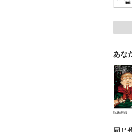
あな
呪術廻戦
同じ