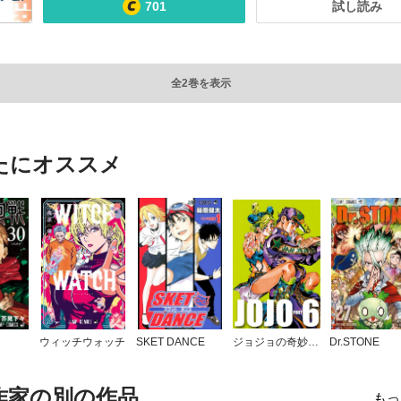
701
試し読み
全2巻を表示
たにオススメ
ウィッチウォッチ
SKET DANCE
ジョジョの奇妙な冒険 第6部 ストーンオーシャン
Dr.STONE
作家の別の作品
もっ