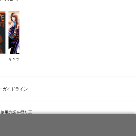
’Ｓ ＥＹＥ
キャッツ・愛
RASH!!
F.COMPO
こもれ陽の下で…
ーガイドライン
ツ使用許諾を得た正