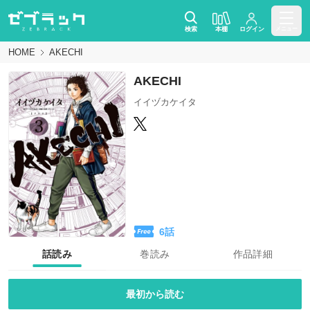
検索
本棚
ログイン
メニュー
HOME
AKECHI
AKECHI
イイヅカケイタ
6
話
話読み
巻読み
作品詳細
最初から読む