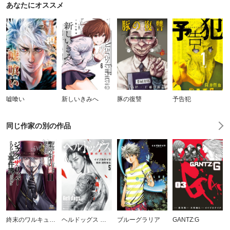
あなたにオススメ
嘘喰い
新しいきみへ
豚の復讐
予告犯
同じ作家の別の作品
終末のワルキューレ奇譚 ジャック・ザ・リッパーの事件簿
ヘルドッグス 地獄の犬たち
ブルーグラリア
GANTZ:G