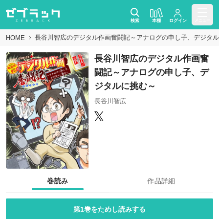
検索
本棚
ログイン
メニュー
長谷川智広のデジタル作画奮闘記～アナログの申し子、デジタル
HOME
長谷川智広のデジタル作画奮
闘記～アナログの申し子、デ
ジタルに挑む～
長谷川智広
巻読み
作品詳細
第1巻をためし読みする