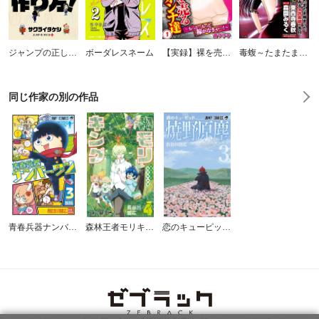
ジャンプの正しい作り方！
ボーダレスネーム
【実録】裸を売るオンナ達～もっと…もっと稼がなきゃ…！～
毒蝮～たまたま捕まった、ある女詐欺師の告白～
同じ作家の別の作品
青春兵器ナンバーワン
森林王者モリキング
恋のキューピッド焼野原塵