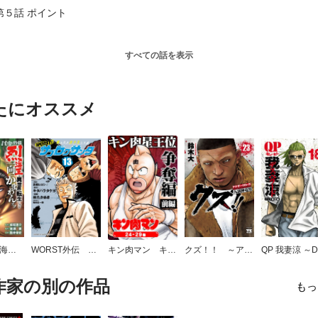
第５話 ポイント
すべての話を表示
たにオススメ
バキ外伝 烈海王は異世界転生しても一向にかまわんッッ
WORST外伝 サブロクサンタ 名もなきカラスたち
キン肉マン キン肉星王位争奪編（前）
クズ！！ ～アナザークローズ九頭神竜男～
作家の別の作品
もっ