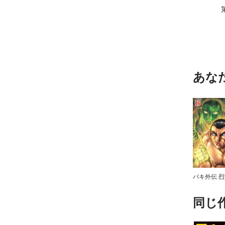
あな
同じ