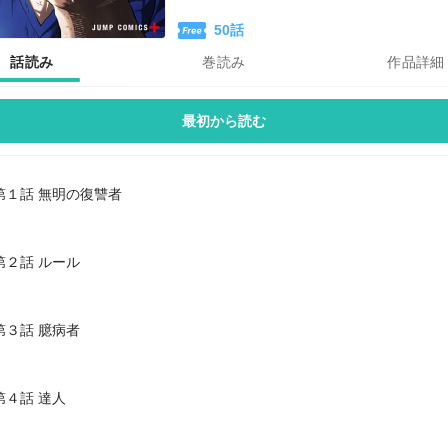
50
話
話読み
巻読み
作品詳細
最初から読む
第１話 無明の復讐者
第２話 ルール
第３話 臆病者
第４話 達人