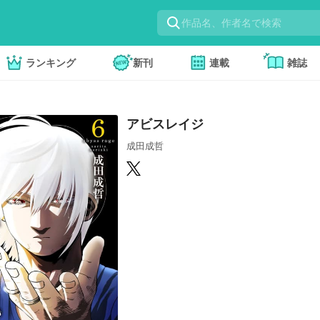
ランキング
新刊
連載
雑誌
アビスレイジ
成田成哲