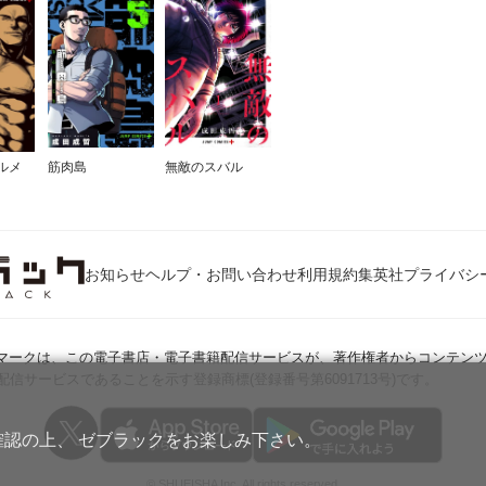
ルメ
筋肉島
無敵のスバル
お知らせ
ヘルプ・お問い合わせ
利用規約
集英社プライバシ
Jマークは、この電子書店・電子書籍配信サービスが、著作権者からコンテン
配信サービスであることを示す登録商標(登録番号第6091713号)です。
確認の上、 ゼブラックをお楽しみ下さい。
© SHUEISHA Inc. All rights reserved.