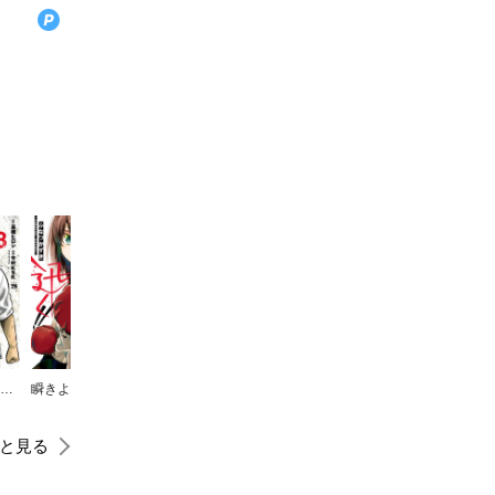
QP 我妻涼 ～Desperado～
瞬きより迅く!!
SPY×FAMILY
青の祓魔師
怪物事変
と見る