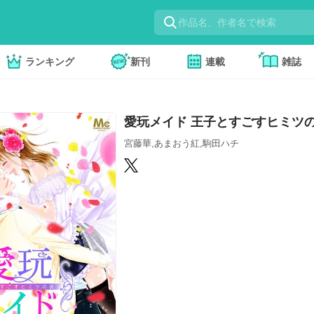
ランキング
新刊
連載
雑誌
愛玩メイド 王子とすごすヒミツ
宮藤華,あまおう紅,駒田ハチ