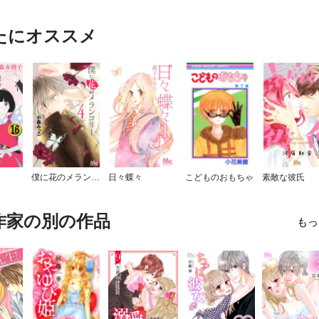
たにオススメ
僕に花のメランコリー
日々蝶々
こどものおもちゃ
素敵な彼氏
作家の別の作品
もっ