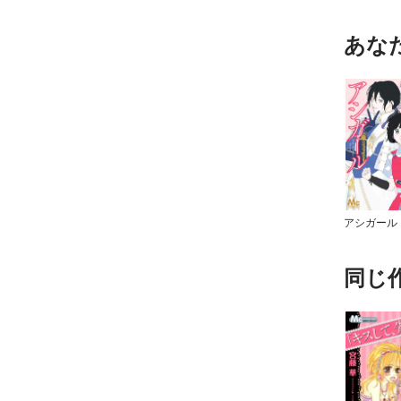
あな
アシガール
同じ