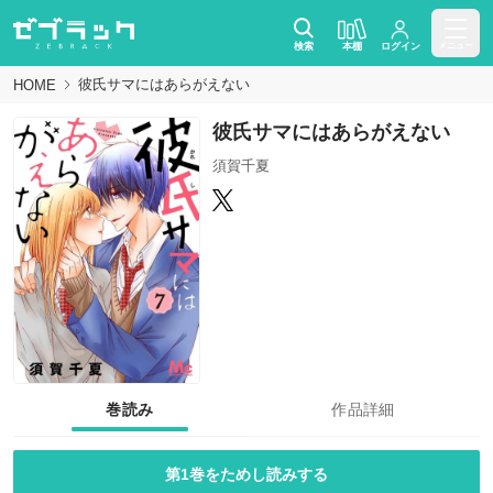
検索
本棚
ログイン
メニュー
彼氏サマにはあらがえない
HOME
彼氏サマにはあらがえない
須賀千夏
巻読み
作品詳細
第1巻をためし読みする