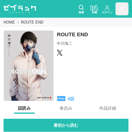
検索
本棚
ログイン
メニュー
HOME
ROUTE END
ROUTE END
中川海二
6
話
話読み
巻読み
作品詳細
最初から読む