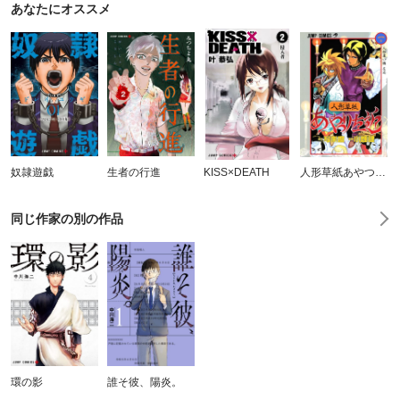
あなたにオススメ
奴隷遊戯
生者の行進
KISS×DEATH
人形草紙あやつり左近
同じ作家の別の作品
環の影
誰そ彼、陽炎。