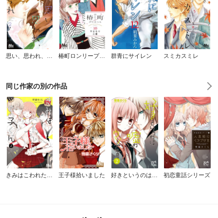
思い、思われ、ふり、ふられ
椿町ロンリープラネット
群青にサイレン
スミカスミレ
同じ作家の別の作品
きみはこわれた王子くん
王子様拾いました
好きというのは嘘のウソです
初恋童話シリーズ