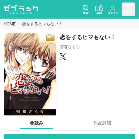
検索
本棚
ログイン
メニュー
恋をするヒマもない！
HOME
恋をするヒマもない！
雪森さくら
巻読み
作品詳細