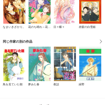
なまいきざかり。
花のち晴れ～花男 Next Season～
日々蝶々
赤髪の白雪姫
同じ作家の別の作品
鳥を見ていた朝
夢みた春
夜話
緑野