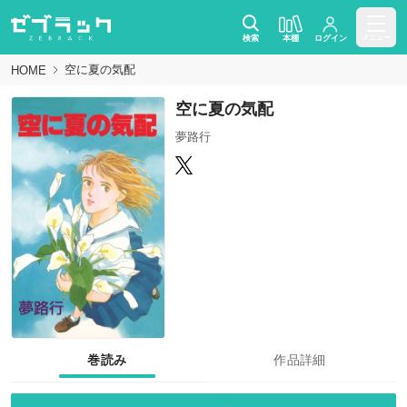
検索
本棚
ログイン
メニュー
空に夏の気配
HOME
空に夏の気配
夢路行
巻読み
作品詳細