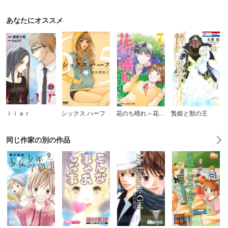
あなたにオススメ
ｌｉａｒ
シックス ハーフ
花のち晴れ～花男 Next Season～
贄姫と獣の王
同じ作家の別の作品