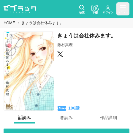
検索
本棚
ログイン
メニュー
きょうは会社休みます。
HOME
きょうは会社休みます。
藤村真理
106
話
話読み
巻読み
作品詳細