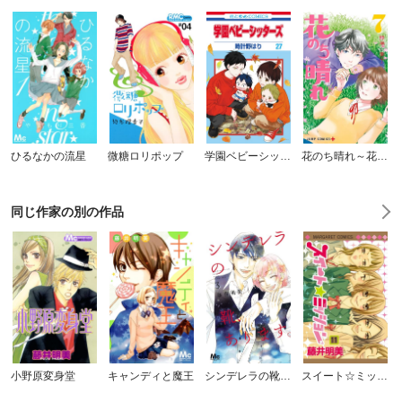
ひるなかの流星
微糖ロリポップ
学園ベビーシッターズ
花のち晴れ～花男 Next Season～
同じ作家の別の作品
小野原変身堂
キャンディと魔王
シンデレラの靴、あります。
スイート☆ミッション