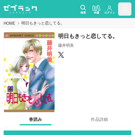
検索
本棚
ログイン
メニュー
明日もきっと恋してる。
HOME
明日もきっと恋してる。
藤井明美
巻読み
作品詳細