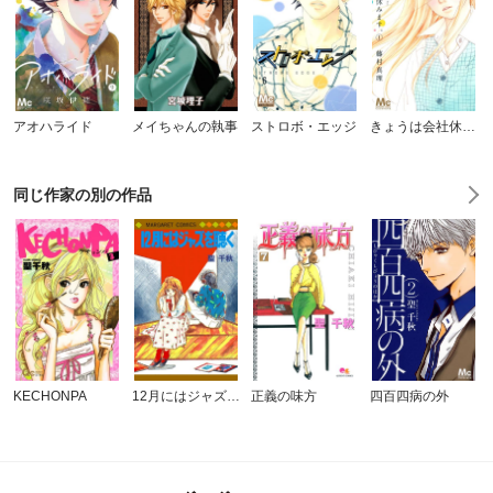
アオハライド
メイちゃんの執事
ストロボ・エッジ
きょうは会社休みます。
同じ作家の別の作品
KECHONPA
12月にはジャズを聴く
正義の味方
四百四病の外