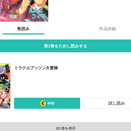
巻読み
作品詳細
第1巻をためし読みする
ミラクルプッツン大冒険
440
試し読み
全1巻を表示