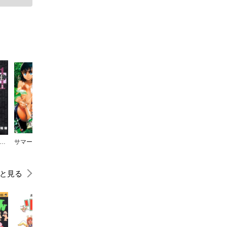
EATH NOTE モノクロ版
サマータイムレンダ
こちら葛飾区亀有公園前派出所
PSYREN―サイレン―
ハイキュー!!
と見る