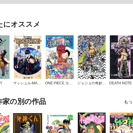
たにオススメ
LY
マッシュル-MASHLE-
ONE PIECE カラー版
ジョジョの奇妙な冒険 第8部 ジョジョリオン
D
作家の別の作品
もっ