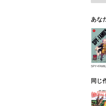
あな
SPY×FAMI
同じ