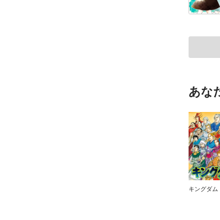
あな
キングダム