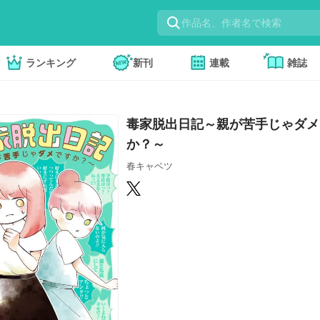
ランキング
新刊
連載
雑誌
毒家脱出日記～親が苦手じゃダメ
か？～
春キャベツ