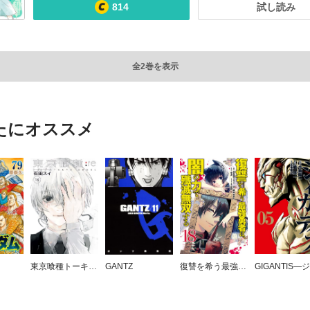
814
試し読み
全2巻を表示
たにオススメ
東京喰種トーキョーグール:re
GANTZ
復讐を希う最強勇者は、闇の力で殲滅無双する