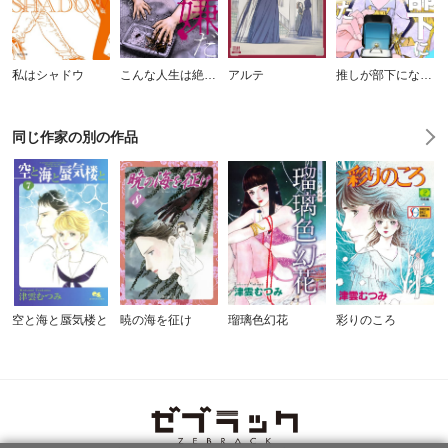
私はシャドウ
こんな人生は絶対嫌だ
アルテ
推しが部下になりました
同じ作家の別の作品
空と海と蜃気楼と
暁の海を征け
瑠璃色幻花
彩りのころ