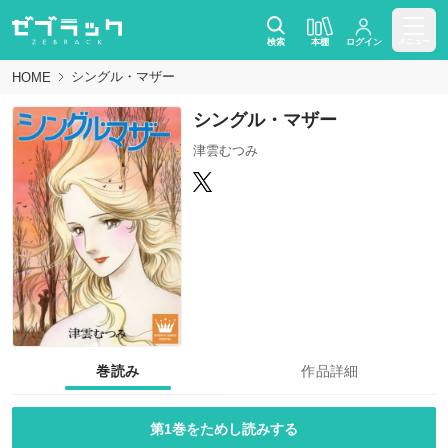
検索
本棚
ログイン
メニュー
シングル・マザー
HOME
シングル・マザー
津雲むつみ
巻読み
作品詳細
第1巻をためし読みする