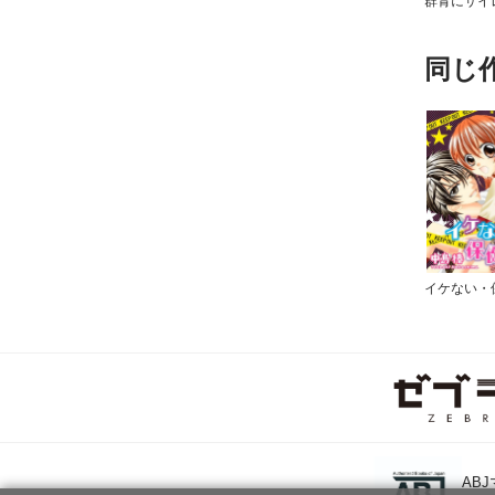
群青にサイ
同じ
イケない・
AB