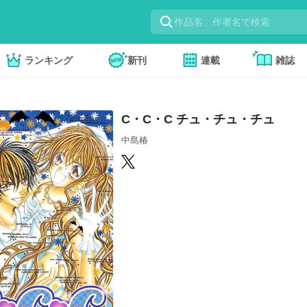
ランキング
新刊
連載
雑誌
C・C・C チュ・チュ・チュ
中島椿