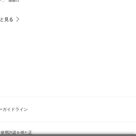
スキップ・ビート！
微糖ロリポップ
Honey Bitter
テリトリーMの住人
コレットは死ぬことにした
と見る
ーガイドライン
ツ使用許諾を得た正