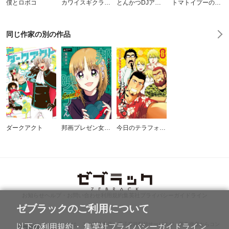
僕とロボコ
カワイスギクライシス
とんかつDJアゲ太郎
トマトイプーのリコピン
同じ作家の別の作品
ダークアクト
邦画プレゼン女子高生 邦キチ！ 映子さん
今日のテラフォーマーズはお休みです。
お知らせ
ヘルプ・お問い合わせ
利用規約
集英社プライバシーガイドライン
ゼブラックのご利用について
ABJマークは、この電子書店・電子書籍配信サービスが、著作権者からコン
以下の利用規約・ 集英社プライバシーガイドライン