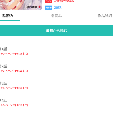
1巻無料試読
20
話
話読み
巻読み
作品詳細
最初から読む
第1話
ャンペーン中(~8/18まで)
第2話
ャンペーン中(~8/18まで)
第3話
ャンペーン中(~8/18まで)
第4話
ャンペーン中(~8/18まで)