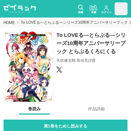
検索
本棚
ログイン
メニュー
To LOVEる―とらぶる―シリーズ10周年アニバーサリーブック
HOME
To LOVEる―とらぶる―シリ
ーズ10周年アニバーサリーブ
ック とらぶるくろにくる
矢吹健太朗,長谷見沙貴
巻読み
作品詳細
第1巻をためし読みする