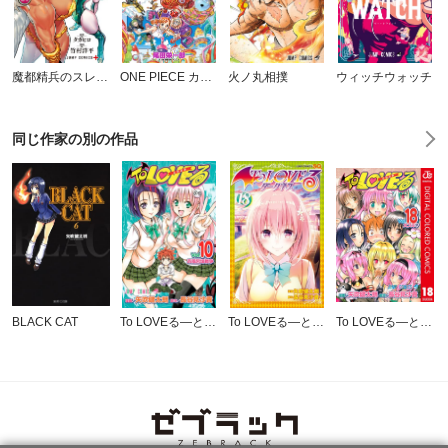
魔都精兵のスレイブ
ONE PIECE カラー版
火ノ丸相撲
ウィッチウォッチ
同じ作家の別の作品
BLACK CAT
To LOVEる―とらぶる― モノクロ版
To LOVEる―とらぶる―ダークネス モノクロ版
To LOVEる―とらぶる― カラー版