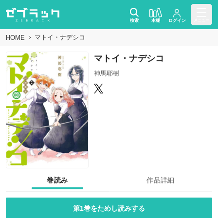
検索
本棚
ログイン
メニュー
マトイ・ナデシコ
HOME
マトイ・ナデシコ
神馬耶樹
巻読み
作品詳細
第1巻をためし読みする