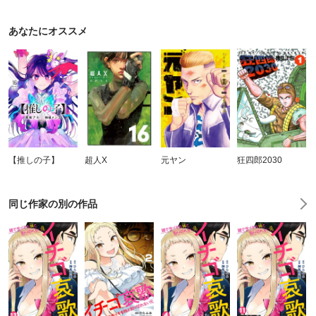
あなたにオススメ
【推しの子】
超人X
元ヤン
狂四郎2030
同じ作家の別の作品