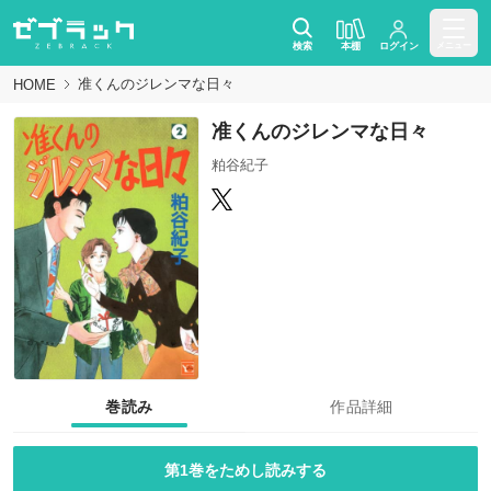
検索
本棚
ログイン
メニュー
准くんのジレンマな日々
HOME
准くんのジレンマな日々
粕谷紀子
巻読み
作品詳細
第1巻をためし読みする