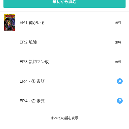
最初から読む
EP.1 俺がいる
無料
EP.2 離陸
無料
EP.3 親切マン改
無料
EP.4 - ① 素顔
EP.4 - ② 素顔
すべての話を表示