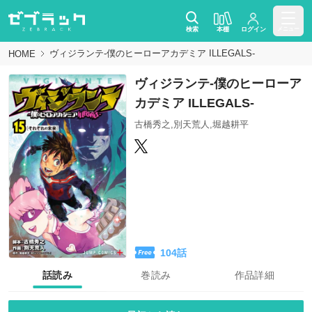
検索
本棚
ログイン
メニュー
ヴィジランテ-僕のヒーローアカデミア ILLEGALS-
HOME
ヴィジランテ-僕のヒーローア
カデミア ILLEGALS-
古橋秀之,別天荒人,堀越耕平
104
話
話読み
巻読み
作品詳細