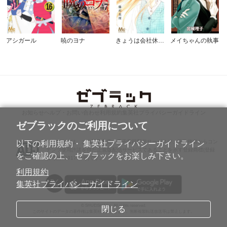
アシガール
暁のヨナ
きょうは会社休みます。
メイちゃんの執事
お知らせ
ヘルプ・お問い合わせ
利用規約
集英社プライバシーガイドライン
ゼブラックのご利用について
ABJマークは、この電子書店・電子書籍配信サービスが、著作権者からコン
以下の利用規約・ 集英社プライバシーガイドライン
テンツ使用許諾を得た正規版配信サービスであることを示す登録商標(登録
をご確認の上、 ゼブラックをお楽しみ下さい。
番号第6091713号)です。
利用規約
集英社プライバシーガイドライン
© SHUEISHA Inc. All rights reserved.
閉じる
このサイトのデータの著作権は集英社が保有します。無断複製転送放送等は禁止します。