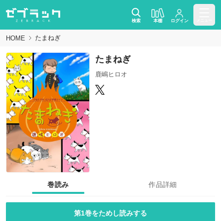
検索
本棚
ログイン
メニュー
たまねぎ
HOME
たまねぎ
鹿嶋ヒロオ
巻読み
作品詳細
第1巻をためし読みする