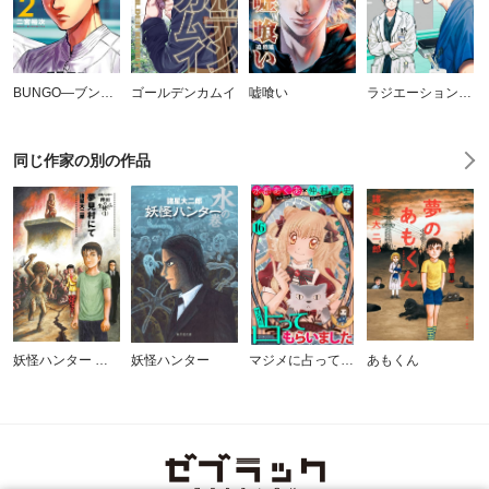
BUNGO―ブンゴ―
ゴールデンカムイ
嘘喰い
ラジエーションハウス
同じ作家の別の作品
妖怪ハンター 稗田の生徒たち
妖怪ハンター
マジメに占ってもらいました16［1話売り］
あもくん