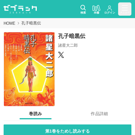
検索
本棚
ログイン
メニュー
孔子暗黒伝
HOME
孔子暗黒伝
諸星大二郎
巻読み
作品詳細
第1巻をためし読みする