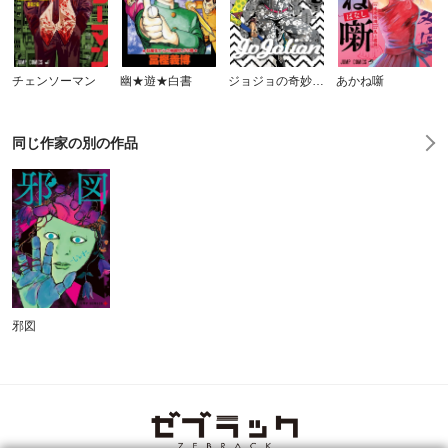
チェンソーマン
幽★遊★白書
ジョジョの奇妙な冒険 第8部 ジョジョリオン
あかね噺
同じ作家の別の作品
邪図