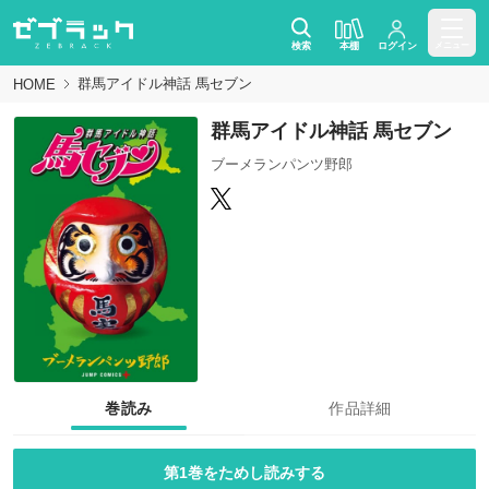
検索
本棚
ログイン
メニュー
群馬アイドル神話 馬セブン
HOME
群馬アイドル神話 馬セブン
ブーメランパンツ野郎
巻読み
作品詳細
第1巻をためし読みする