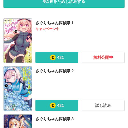
第1巻をためし読みする
さぐりちゃん探検隊 1
キャンペーン中
481
無料公開中
さぐりちゃん探検隊 2
ロマンティック・キラー
鏡の国の針栖川
アオのハコ
ぼくたちは勉強ができない
正
481
試し読み
さぐりちゃん探検隊 3