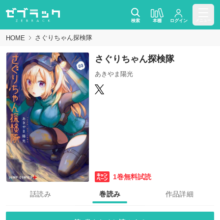
検索
本棚
ログイン
メニュー
さぐりちゃん探検隊
HOME
さぐりちゃん探検隊
あきやま陽光
1巻無料試読
話読み
巻読み
作品詳細