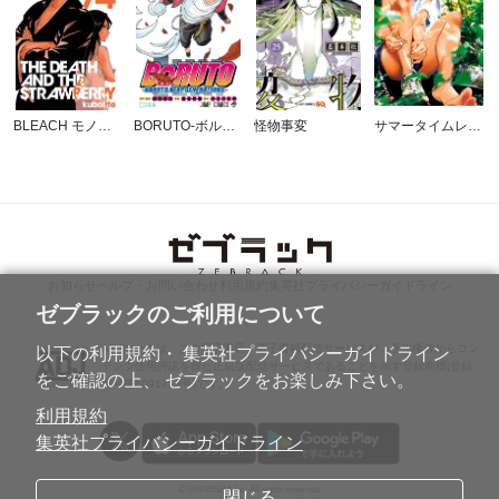
BLEACH モノクロ版
BORUTO-ボルト- -NARUTO NEXT GENERATIONS-
怪物事変
サマータイムレンダ
お知らせ
ヘルプ・お問い合わせ
利用規約
集英社プライバシーガイドライン
ゼブラックのご利用について
ABJマークは、この電子書店・電子書籍配信サービスが、著作権者からコン
以下の利用規約・ 集英社プライバシーガイドライン
テンツ使用許諾を得た正規版配信サービスであることを示す登録商標(登録
をご確認の上、 ゼブラックをお楽しみ下さい。
番号第6091713号)です。
利用規約
集英社プライバシーガイドライン
© SHUEISHA Inc. All rights reserved.
閉じる