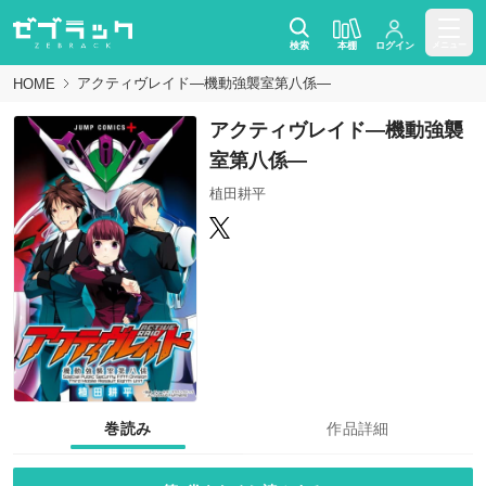
検索
本棚
ログイン
メニュー
アクティヴレイド―機動強襲室第八係―
HOME
アクティヴレイド―機動強襲
室第八係―
植田耕平
巻読み
作品詳細