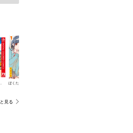
―ナルト― カラー版
ぼくたちは勉強ができない
SKET DANCE
めだかボックス
アンデッドアンラック
と見る