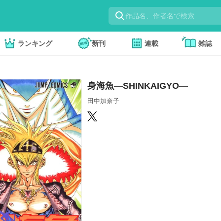
ランキング
新刊
連載
雑誌
身海魚―SHINKAIGYO―
田中加奈子