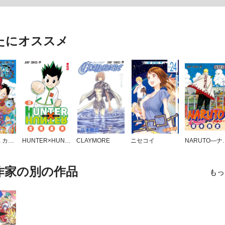
たにオススメ
ONE PIECE カラー版
HUNTER×HUNTER カラー版
CLAYMORE
ニセコイ
NARUTO
作家の別の作品
もっ