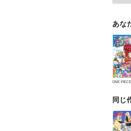
あな
同じ