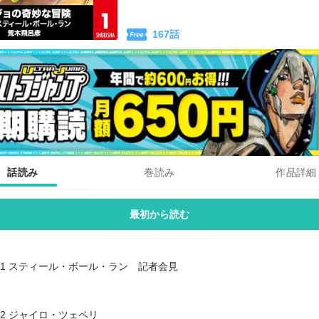
167
話
話読み
巻読み
作品詳細
最初から読む
#1 スティール・ボール・ラン 記者会見
#2 ジャイロ・ツェペリ