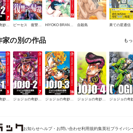
ジョジョの奇妙な冒険 第2部 戦闘潮流 カラー版
ピーセス 復讐への帰還【タテヨミ】
HIYOKO BRAND おくさまは女子高生 カラー版
自殺島
果ての星通信
作家の別の作品
もっ
ジョジョの奇妙な冒険 第1部 ファントムブラッド カラー版
ジョジョの奇妙な冒険 第2部 戦闘潮流 カラー版
ジョジョの奇妙な冒険 第3部 スターダストクルセイダース カラー版
ジョジョの奇妙な冒険 第4部 ダイヤモンドは砕けない
お知らせ
ヘルプ・お問い合わせ
利用規約
集英社プライバシ