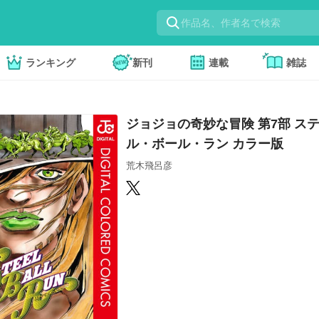
ランキング
新刊
連載
雑誌
ジョジョの奇妙な冒険 第7部 ス
ル・ボール・ラン カラー版
荒木飛呂彦