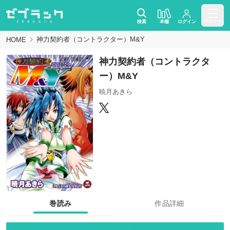
検索
本棚
ログイン
メニュー
神力契約者（コントラクター）M&Y
HOME
神力契約者（コントラクタ
ー）M&Y
暁月あきら
巻読み
作品詳細